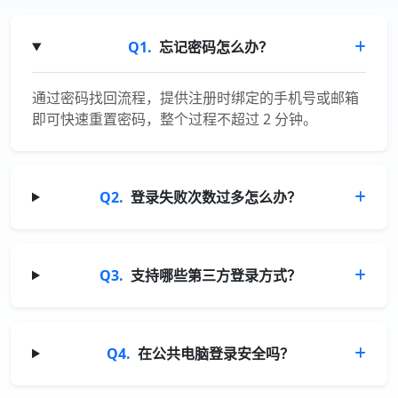
Q1.
忘记密码怎么办？
通过密码找回流程，提供注册时绑定的手机号或邮箱
即可快速重置密码，整个过程不超过 2 分钟。
Q2.
登录失败次数过多怎么办？
Q3.
支持哪些第三方登录方式？
Q4.
在公共电脑登录安全吗？