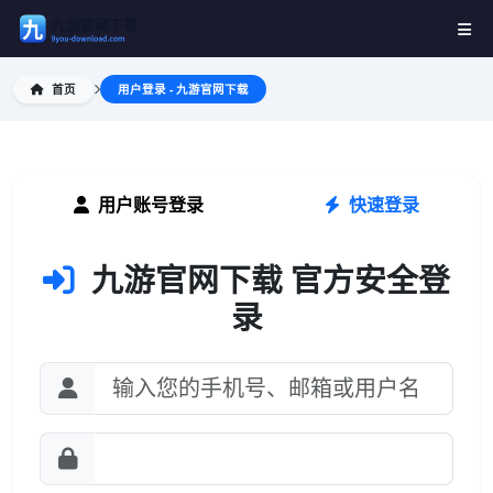
首页
用户登录 - 九游官网下载
用户账号登录
快速登录
九游官网下载 官方安全登
录