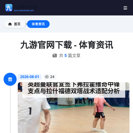
首页
体育资讯
九游官网下载 - 体育资讯
共
5
篇文章
2026-08-01
24