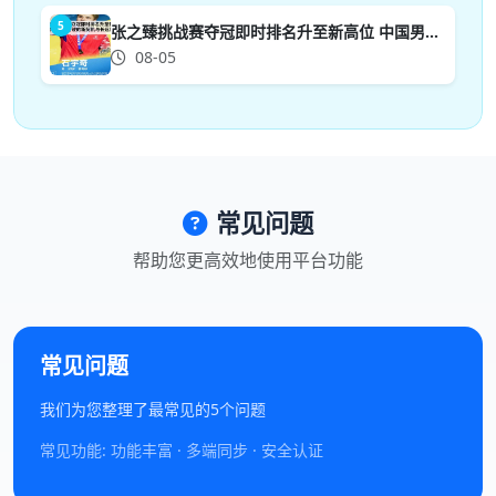
5
张之臻挑战赛夺冠即时排名升至新高位 中国男网突破的新契机与长
08-05
常见问题
帮助您更高效地使用平台功能
常见问题
我们为您整理了最常见的5个问题
常见功能: 功能丰富 · 多端同步 · 安全认证