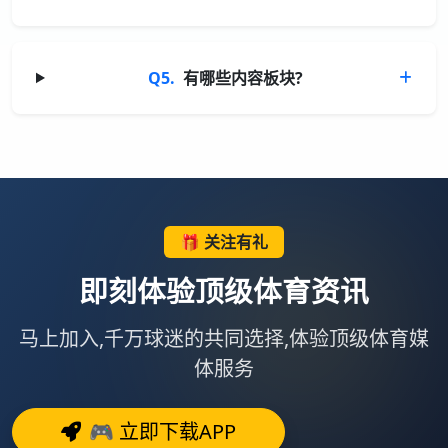
Q5.
有哪些内容板块?
🎁 关注有礼
即刻体验顶级体育资讯
马上加入,千万球迷的共同选择,体验顶级体育媒
体服务
🎮 立即下载APP